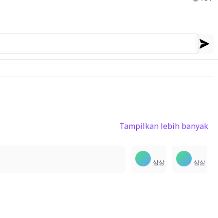
Tampilkan lebih banyak
2
1
1
삼삼
삼삼