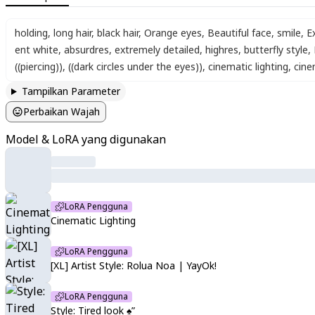
holding
,
long hair
,
black hair
,
Orange eyes
,
Beautiful face
,
smile
,
E
ent white
,
absurdres
,
extremely detailed
,
highres
,
butterfly style
,
((piercing))
,
((dark circles under the eyes))
,
cinematic lighting
,
cine
Tampilkan Parameter
Perbaikan Wajah
Model & LoRA yang digunakan
LoRA Pengguna
Cinematic Lighting
LoRA Pengguna
[XL] Artist Style: Rolua Noa | YayOk!
LoRA Pengguna
Style: Tired look ♠️”