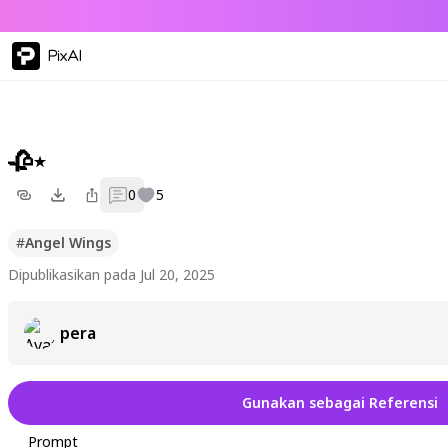
PixAI
🥀⋆
0
5
#
Angel Wings
Dipublikasikan pada Jul 20, 2025
pera
Gunakan sebagai Referensi
Prompt