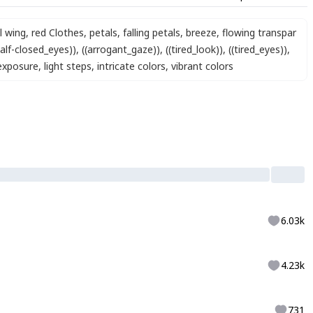
l wing
,
red Clothes
,
petals
,
falling petals
,
breeze
,
flowing transpar
half-closed_eyes))
,
((arrogant_gaze))
,
((tired_look))
,
((tired_eyes))
,
exposure
,
light steps
,
intricate colors
,
vibrant colors
6.03k
4.23k
731