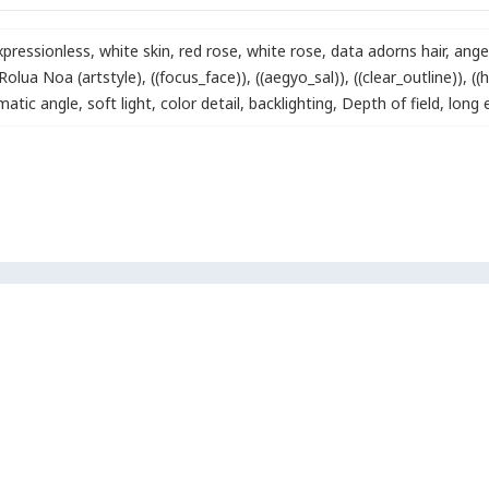
xpressionless
,
white skin
,
red rose
,
white rose
,
data adorns hair
,
ange
Rolua Noa (artstyle)
,
((focus_face))
,
((aegyo_sal))
,
((clear_outline))
,
((
matic angle
,
soft light
,
color detail
,
backlighting
,
Depth of field
,
long 