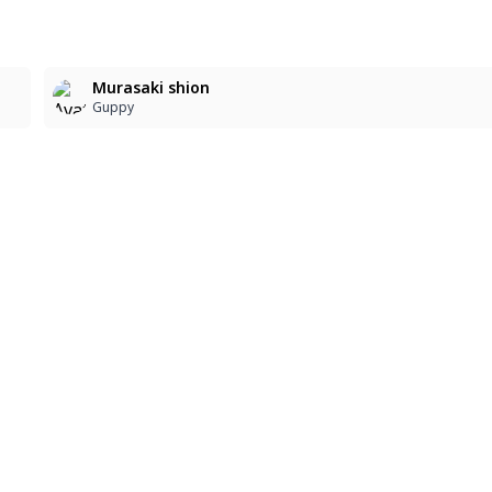
2
Murasaki shion
Guppy