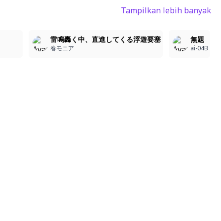
Tampilkan lebih banyak
5
5
4
雷鳴轟く中、直進してくる浮遊要塞
無題
春モニア
ai-04B