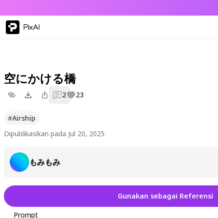
PixAI
空にかける橋
2
23
#
Airship
Dipublikasikan pada Jul 20, 2025
もみもみ
Gunakan sebagai Referensi
Prompt