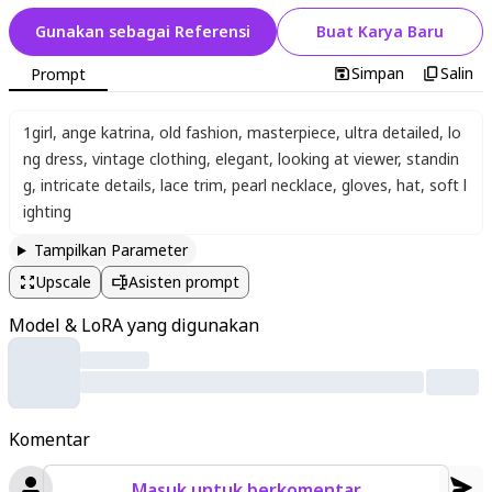
Gunakan sebagai Referensi
Buat Karya Baru
Simpan
Salin
Prompt
1girl
,
ange katrina
,
old fashion
,
masterpiece
,
ultra detailed
,
lo
ng dress
,
vintage clothing
,
elegant
,
looking at viewer
,
standin
g
,
intricate details
,
lace trim
,
pearl necklace
,
gloves
,
hat
,
soft l
ighting
Tampilkan Parameter
Upscale
Asisten prompt
Model & LoRA yang digunakan
Komentar
Masuk untuk berkomentar