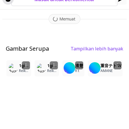
Memuat
Gambar Serupa
Tampilkan lebih banyak
1
1
4
1girl, shirayuki\(snow white with the red hair\), masterpiece, long hair, red eyes, white dress, looking at viewer
1girl, shirayuki-hime\(snow white with the red hair\), red hair, green eyes, hair between eyes, short hair, masterpiece, looking at viewer, light smile, elegant, fantasy setting
清楚
重音テトSV
Reiku🎈
Reiku🎈
h t
AMANE