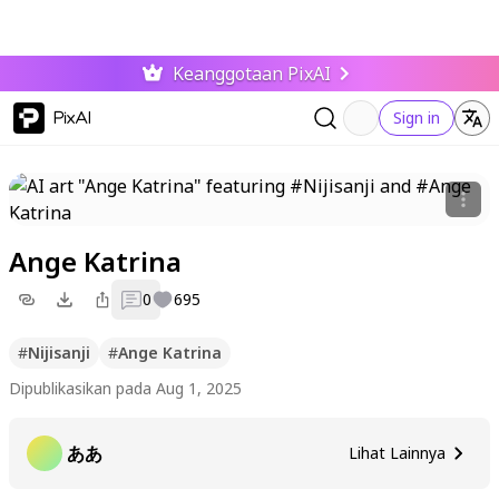
Keanggotaan PixAI
PixAI
Sign in
Ange Katrina
0
695
#
Nijisanji
#
Ange Katrina
Dipublikasikan pada Aug 1, 2025
ああ
Lihat Lainnya