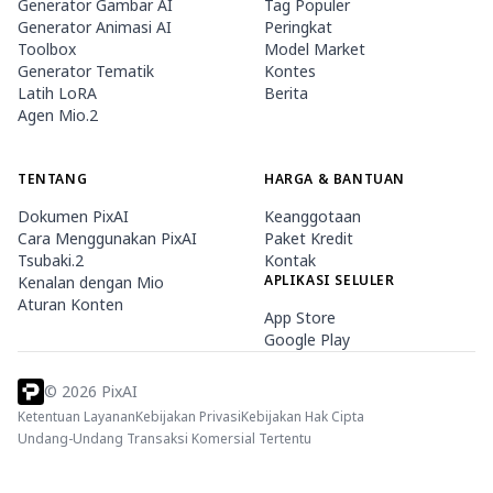
Generator Gambar AI
Tag Populer
Generator Animasi AI
Peringkat
Toolbox
Model Market
Generator Tematik
Kontes
Latih LoRA
Berita
Agen Mio.2
TENTANG
HARGA & BANTUAN
Dokumen PixAI
Keanggotaan
Cara Menggunakan PixAI
Paket Kredit
Tsubaki.2
Kontak
APLIKASI SELULER
Kenalan dengan Mio
Aturan Konten
App Store
Google Play
©
2026
PixAI
Ketentuan Layanan
Kebijakan Privasi
Kebijakan Hak Cipta
Undang-Undang Transaksi Komersial Tertentu