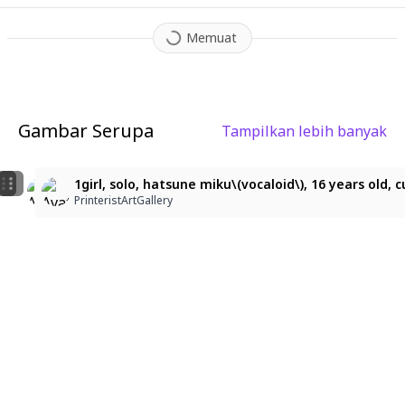
Memuat
Gambar Serupa
Tampilkan lebih banyak
2
9
3
Miku 💛 Golden Pop Star
hatsune miku, vocaloid, long turquoise hair, hair orn
1girl, solo, hatsune miku\(vocaloid\), 16 years old,
ASV
PrinteristArtGallery
PrinteristArtGallery