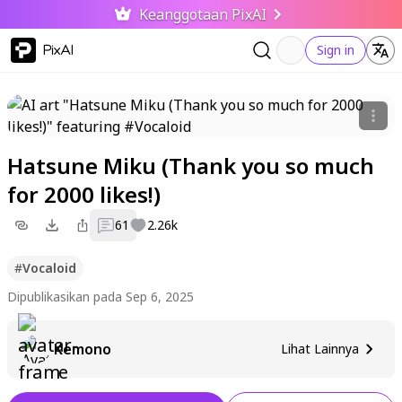
Keanggotaan PixAI
PixAI
Sign in
Hatsune Miku (Thank you so much
for 2000 likes!)
61
2.26k
#
Vocaloid
Dipublikasikan pada Sep 6, 2025
Kemono
Lihat Lainnya