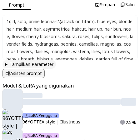
Simpan
Salin
Prompt
1girl
,
solo
,
annie leonhart\(attack on titan\)
,
blue eyes
,
blonde
hair
,
medium hair
,
asymmetrical haircut
,
hair up
,
hair bun
,
nos
e
,
flower
,
cherry blossoms
,
sakura
,
roses
,
tulips
,
sunflowers
,
la
vender fields
,
hydrangeas
,
peonies
,
camellias
,
magnolias
,
cos
mos flowers
,
daisies
,
marigolds
,
wisteria
,
lilies
,
lotus flowers
,
baby's breath
,
hibiscus
,
anemones
,
dahlias
,
garden full of flow
Tampilkan Parameter
ers
,
blooming meadow
,
flower petals falling
,
floral backgroun
Asisten prompt
d
,
flower field
,
bouquet of flowers
,
close-up of flower
,
single fl
ower
,
flower garden
,
watercolor effect
,
soft shading
,
light pas
Model & LoRA yang digunakan
tel colors
,
minimal outlines
,
illustration style
,
anime-style back
ground
,
ethereal lighting
,
glow effect
,
soft color
,
pale colors
,
li
ght colors
,
soft focus
,
shiny skin
,
glossy lips
,
aegyo sal
,
water
color
,
white background
,
long eyelashes
,
sketch lines
,
soft line
LoRA Pengguna
s
,
aesthetic style#0606
,
sparkle
,
accessories
,
soft coloring
96YOTTEA style | Illustrious
2.59k
LoRA Pengguna