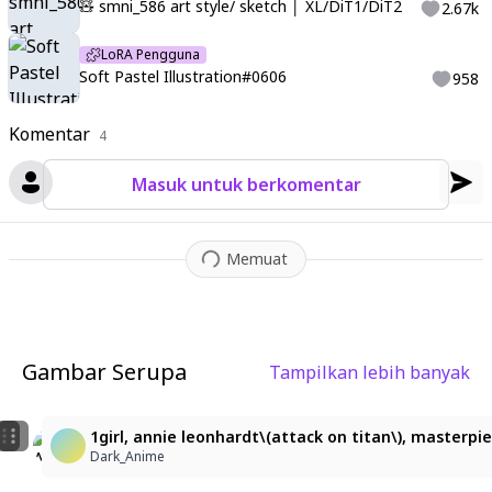
🧸 smni_586 art style/ sketch │ XL/DiT1/DiT2
2.67k
LoRA Pengguna
Soft Pastel Illustration#0606
958
Komentar
4
Masuk untuk berkomentar
Memuat
Gambar Serupa
Tampilkan lebih banyak
7
1
Blurry Armin
1girl, ymir \(shingeki no kyojin\), shingeki no kyojin
1girl, annie leonhardt\(attack on titan\), masterpie
MrCat67
Dark_Anime
Dark_Anime