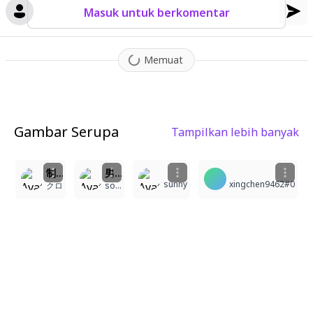
Masuk untuk berkomentar
Memuat
Gambar Serupa
Tampilkan lebih banyak
5
3
1
制服の男子・再現アート
男性
sunny
xingchen9462#0
クロ
soramamenta