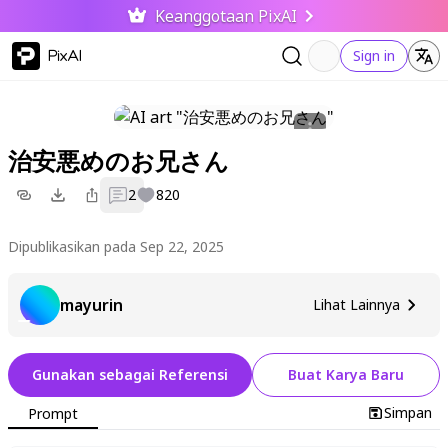
Keanggotaan PixAI
PixAI
Sign in
治安悪めのお兄さん
2
820
Dipublikasikan pada Sep 22, 2025
mayurin
Lihat Lainnya
Gunakan sebagai Referensi
Buat Karya Baru
Simpan
Prompt