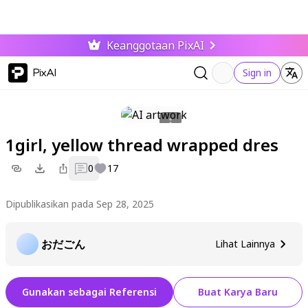
Keanggotaan PixAI
PixAI
Sign in
1girl, yellow thread wrapped dres
0
17
Dipublikasikan pada Sep 28, 2025
おだごん
Lihat Lainnya
Gunakan sebagai Referensi
Buat Karya Baru