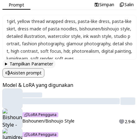
Simpan
Salin
Prompt
1girl
,
yellow thread wrapped dress
,
pasta-like dress
,
pasta-like
skirt
,
dress made of pasta noodles
,
bishounen/bishoujo style
,
detailed illustration
,
watercolor style
,
ink wash style
,
studio p
ortrait
,
fashion photography
,
glamour photography
,
detail sho
t
,
high contrast
,
soft focus
,
hdr
,
photorealism
,
digital painting
,
lumidream
,
soft render
,
soft eyes
Tampilkan Parameter
Asisten prompt
Model & LoRA yang digunakan
LoRA Pengguna
Bishounen/Bishoujo Style
2.94k
LoRA Pengguna