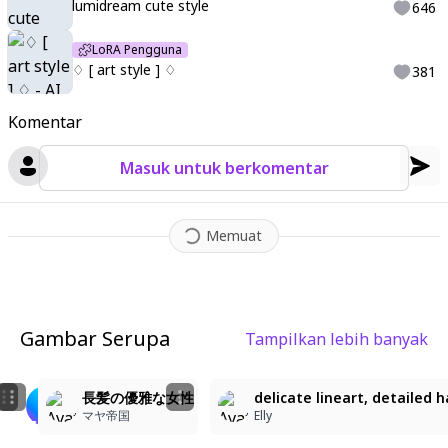
lumidream cute style
646
LoRA Pengguna
♢ [ art style ] ♢
381
Komentar
Masuk untuk berkomentar
Memuat
Gambar Serupa
Tampilkan lebih banyak
2
2
1
아름다운 캐릭터 일러스트
delicate lineart, detailed hair, soft lighting, muted 
長髪の優雅な女性
delicate lineart, detailed h
make jack
Elly
マヤ帝国
Elly