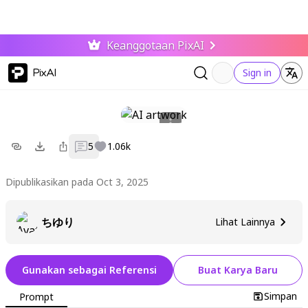
Keanggotaan PixAI
PixAI
Sign in
5
1.06k
Dipublikasikan pada Oct 3, 2025
ちゆり
Lihat Lainnya
Gunakan sebagai Referensi
Buat Karya Baru
Simpan
Prompt