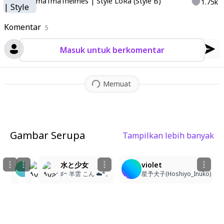
ma1ma1helmes | Style LoRa (Style B)
1.75k
Komentar
5
Masuk untuk berkomentar
Memuat
Gambar Serupa
Tampilkan lebih banyak
4
8
3
7
🩵💙🩷
白髮藍眼的冰雪少女
水と少女
violet
nanani
顏綺
♯~ 羊雲 こん ☁️*。
星予犬子(Hoshiyo_Inuko)