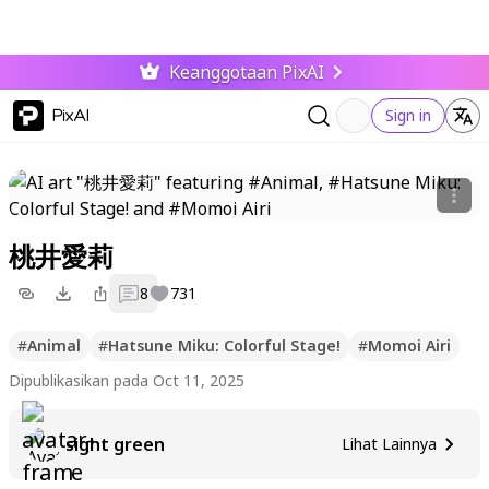
Keanggotaan PixAI
PixAI
Sign in
桃井愛莉
8
731
#
Animal
#
Hatsune Miku: Colorful Stage!
#
Momoi Airi
Dipublikasikan pada Oct 11, 2025
sight green
Lihat Lainnya