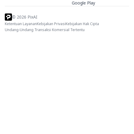
Google Play
©
2026
PixAI
Ketentuan Layanan
Kebijakan Privasi
Kebijakan Hak Cipta
Undang-Undang Transaksi Komersial Tertentu