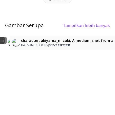
Gambar Serupa
Tampilkan lebih banyak
2
2
ネコ耳のにゃんこ少女
猫耳少女とふわふわのぬいぐるみ
character: akiyama_mizuki. A medium shot from a sli
酒月凜音
酒月凜音
HATSUNE CLOCK!!/princesskata♥︎