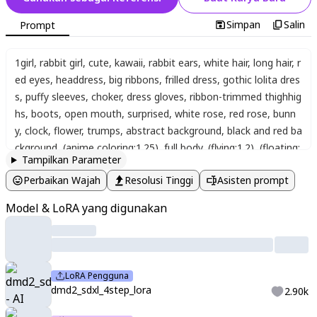
Simpan
Salin
Prompt
1girl
,
rabbit girl
,
cute
,
kawaii
,
rabbit ears
,
white hair
,
long hair
,
r
ed eyes
,
headdress
,
big ribbons
,
frilled dress
,
gothic lolita dres
s
,
puffy sleeves
,
choker
,
dress gloves
,
ribbon-trimmed thighhig
hs
,
boots
,
open mouth
,
surprised
,
white rose
,
red rose
,
bunn
y
,
clock
,
flower
,
trumps
,
abstract background
,
black and red ba
ckground
,
(anime coloring:1.25)
,
full body
,
(flying:1.2)
,
(floating:
Tampilkan Parameter
1.2)
,
(from below:1.2)
,
looking at viewer
,
masterpiece
,
ultra de
Perbaikan Wajah
Resolusi Tinggi
Asisten prompt
tailed
,
delicate lines
,
fine details
,
soft shading
,
graceful
,
whims
ical
,
dreamy atmosphere
,
thin outline
,
mysterious ambiance
,
Model & LoRA yang digunakan
soft textures
,
gentle background
,
shuluo
,
sketch style
,
clean li
nes
,
black lines
,
vivid colors
,
best quality
,
lineart
,
sketch
,
artist:
maerAes
LoRA Pengguna
dmd2_sdxl_4step_lora
2.90k