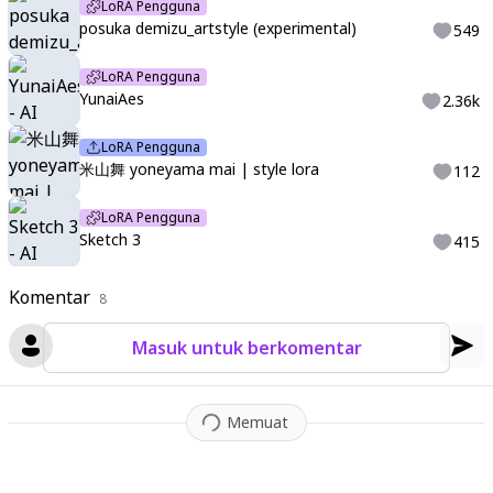
LoRA Pengguna
posuka demizu_artstyle (experimental)
549
LoRA Pengguna
YunaiAes
2.36k
LoRA Pengguna
米山舞 yoneyama mai | style lora
112
LoRA Pengguna
Sketch 3
415
Komentar
8
Masuk untuk berkomentar
Memuat