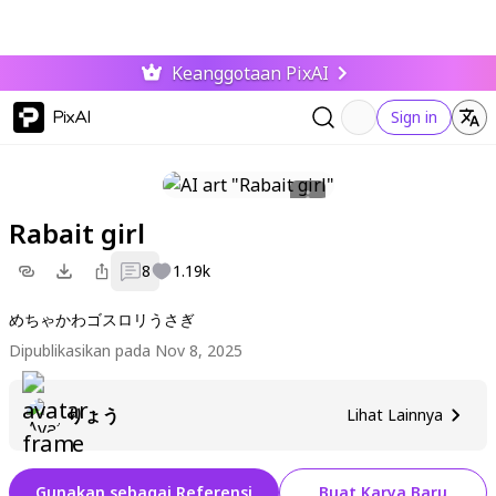
Keanggotaan PixAI
PixAI
Sign in
Rabait girl
8
1.19k
めちゃかわゴスロリうさぎ
Dipublikasikan pada Nov 8, 2025
りょう
Lihat Lainnya
Gunakan sebagai Referensi
Buat Karya Baru