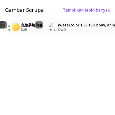
Gambar Serupa
Tampilkan lebih banyak
1
1
2
(watercolor:1.5), full_body, anime_style, (anime_color
(watercolor:1.5), full_body, anime_style, (anime_colo
兔娘夢境偶像
(watercolor:1.5), full_body, an
OWO
OWO
洛娜
OWO