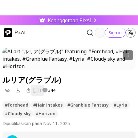
Keanggotaan PixAI
PixAI
Sign in
ルリア(グラブル)
1
344
#
Forehead
#
Hair intakes
#
Granblue Fantasy
#
Lyria
#
Cloudy sky
#
Horizon
Dipublikasikan pada Nov 11, 2025