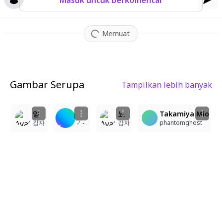
Masuk untuk berkomentar
Memuat
Gambar Serupa
Tampilkan lebih banyak
3
1
24
잉
뇨
Takamiya Mio
フェイタル
감자
감자
phantomghost