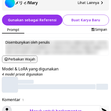
メリィ/Mary
Lihat Lainnya
Gunakan sebagai Referensi
Buat Karya Baru
Simpan
Prompt
Lorem ipsum dolor sit amet, consectetur adipiscing elit, sed do
Disembunyikan oleh penulis
eiusmod tempor incididunt ut labore et dolore magna aliqua. Ut
enim ad minim veniam, quis nostrud exercitation ullamco
laboris nisi ut aliquip ex ea commodo consequat. Duis aute irure
Perbaikan Wajah
dolor in reprehenderit in voluptate velit esse cillum dolore eu
fugiat nulla pariatur. Excepteur sint occaecat cupidatat non
Model & LoRA yang digunakan
proident, sunt in culpa qui officia deserunt mollit anim id est
4 model privat digunakan
laborum.
Komentar
1