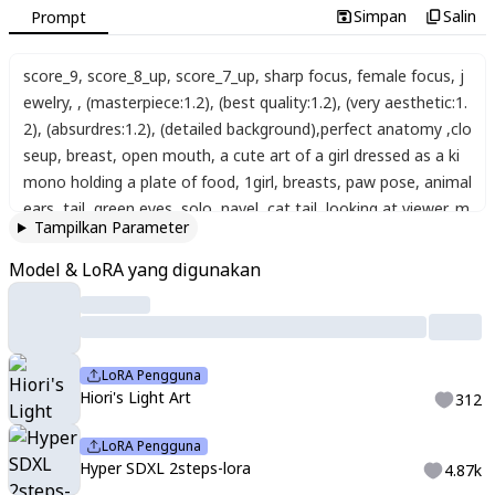
Simpan
Salin
Prompt
score_9
,
score_8_up
,
score_7_up
,
sharp focus
,
female focus
,
j
ewelry
,
,
(masterpiece:1.2)
,
(best quality:1.2)
,
(very aesthetic:1.
2)
,
(absurdres:1.2)
,
(detailed background)
,
perfect anatomy
,
clo
seup
,
breast
,
open mouth
,
a cute art of a girl dressed as a ki
mono holding a plate of food
,
1girl
,
breasts
,
paw pose
,
animal
ears
,
tail
,
green eyes
,
solo
,
navel
,
cat tail
,
looking at viewer
,
m
Tampilkan Parameter
idriff
,
cat ears
,
skirt
,
long hair
,
tray
,
wide sleeves
,
apron
,
blond
e hair
,
frills
,
crop top
,
cleavage
,
smile
,
holding
,
detached sleev
Model & LoRA yang digunakan
es
,
cat girl
,
hair ornament
,
open mouth
,
stomach
,
choker
,
wai
st apron
,
standing on one leg
,
:d
,
food
,
standing
,
:3
,
(watercol
or_\(medium\):1.2)(simple coloring,flat color:2)dutch angle
LoRA Pengguna
Hiori's Light Art
312
LoRA Pengguna
Hyper SDXL 2steps-lora
4.87k