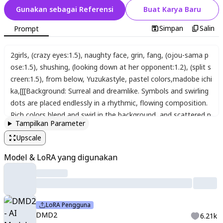
Gunakan sebagai Referensi
Buat Karya Baru
Simpan
Salin
Prompt
2girls
,
(crazy eyes:1.5)
,
naughty face
,
grin
,
fang
,
(ojou-sama p
ose:1.5)
,
shushing
,
(looking down at her opponent:1.2)
,
(split s
creen:1.5)
,
from below
,
Yuzukastyle
,
pastel colors
,
madobe ichi
ka
,
[[[Background: Surreal and dreamlike. Symbols and swirling
dots are placed endlessly in a rhythmic
,
flowing composition.
Rich colors blend and swirl in the background
,
and scattered p
Tampilkan Parameter
articles create a mystical atmosphere.]]]
Upscale
Model & LoRA yang digunakan
LoRA Pengguna
DMD2
6.21k