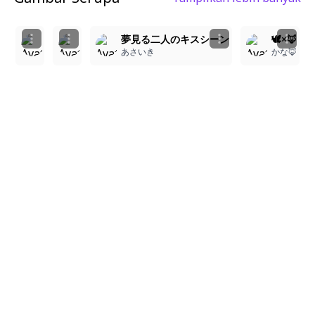
2
3
2
この双子かわいいなおい
🩷🩵
夢見る二人のキスシーン
🕊️×🦊
aiaiai1111
川
あさいき
かな🦊