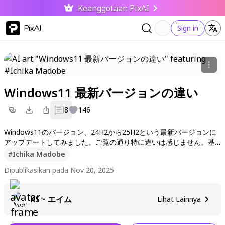
Keanggotaan PixAI
PixAI
Sign in
Windows11 最新バージョンの違い
8
146
Windows11のバージョン、24H2から25H2という最新バージョンに
アップデートしてみました。ご覧の通り特に違いは感じません。基
本的に見た目可愛いけど性格小悪魔性悪みたいなOSですｗ
#
Ichika Madobe
左右のどっちがどのバージョンを表してるかはご想像におまかせし
Dipublikasikan pada Nov 20, 2025
ます。
KS・エイム
Lihat Lainnya