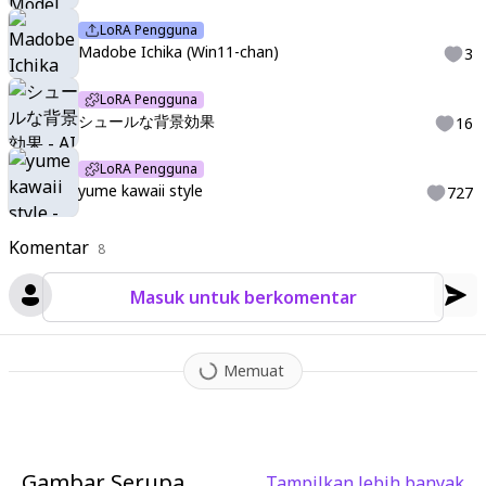
LoRA Pengguna
Madobe Ichika (Win11-chan)
3
LoRA Pengguna
シュールな背景効果
16
LoRA Pengguna
yume kawaii style
727
Komentar
8
Masuk untuk berkomentar
Memuat
Gambar Serupa
Tampilkan lebih banyak