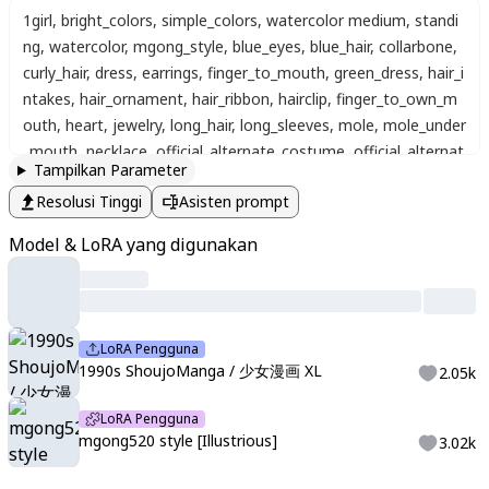
1girl
,
bright_colors
,
simple_colors
,
watercolor medium
,
standi
ng
,
watercolor
,
mgong_style
,
blue_eyes
,
blue_hair
,
collarbone
,
curly_hair
,
dress
,
earrings
,
finger_to_mouth
,
green_dress
,
hair_i
ntakes
,
hair_ornament
,
hair_ribbon
,
hairclip
,
finger_to_own_m
outh
,
heart
,
jewelry
,
long_hair
,
long_sleeves
,
mole
,
mole_under
_mouth
,
necklace
,
official_alternate_costume
,
official_alternat
Tampilkan Parameter
e_hairstyle
,
open_mouth
,
parted_lips
,
pearl_earrings
,
ribbon
,
si
Resolusi Tinggi
Asisten prompt
mple_background
,
single_off_shoulder
,
solo
,
spoken_heart
,
sw
eater
,
swept_bangs
,
upper_body
,
multicolor background
,
white
Model & LoRA yang digunakan
_ribbon
,
white_sweater
,
x_hair_ornament
,
((close up))
,
artist:yo
neyama mai
,
masterpiece
,
best quality
,
highres
,
absurdres
,
ve
ry aesthetic
,
high definition
,
amazing quality
LoRA Pengguna
1990s ShoujoManga / 少女漫画 XL
2.05k
LoRA Pengguna
mgong520 style [Illustrious]
3.02k