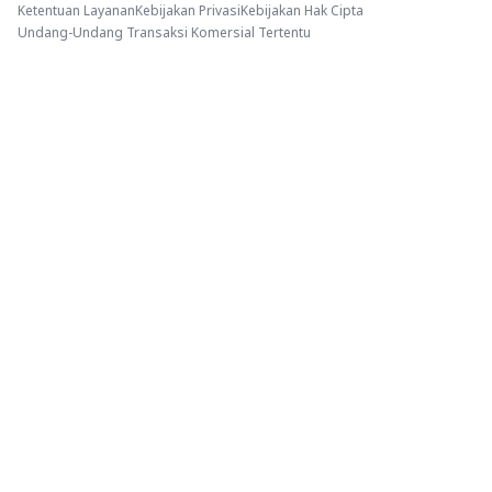
Ketentuan Layanan
Kebijakan Privasi
Kebijakan Hak Cipta
Undang-Undang Transaksi Komersial Tertentu