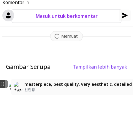
Komentar
9
Masuk untuk berkomentar
Memuat
Gambar Serupa
Tampilkan lebih banyak
1
1
Blue-Eyed Cutie with Hair Clips
desaturated colors, muted pastel, delicate lineart, so
masterpiece, best quality, very aesthetic, detailed 
Angellchii
冷水
선인장