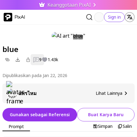
Keanggotaan PixAI
PixAI
Sign in
blue
9
1.43k
Dipublikasikan pada Jan 22, 2026
แพรไหม
Lihat Lainnya
Gunakan sebagai Referensi
Buat Karya Baru
Simpan
Salin
Prompt