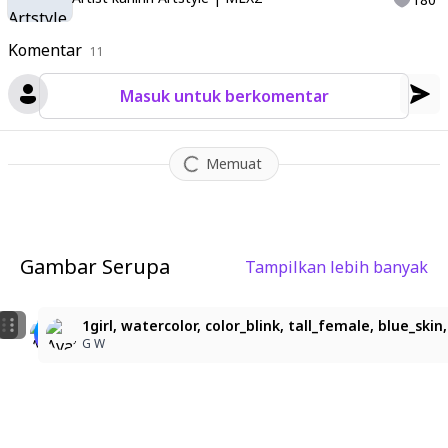
Komentar
11
Masuk untuk berkomentar
Memuat
Gambar Serupa
Tampilkan lebih banyak
1
5
1
1girl, watercolor, color_blink, tall_female, blue_skin,
1girl, white hair, horns, vertical pupils, dragon girl
1girl, watercolor, color_blink, tall_female, blue_ski
G W
회색감자튀김
G W