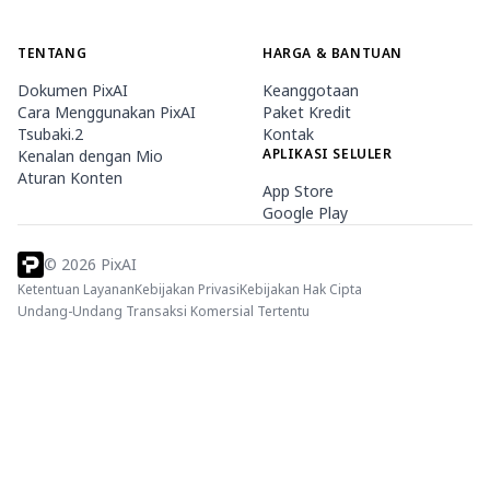
TENTANG
HARGA & BANTUAN
Dokumen PixAI
Keanggotaan
Cara Menggunakan PixAI
Paket Kredit
Tsubaki.2
Kontak
APLIKASI SELULER
Kenalan dengan Mio
Aturan Konten
App Store
Google Play
©
2026
PixAI
Ketentuan Layanan
Kebijakan Privasi
Kebijakan Hak Cipta
Undang-Undang Transaksi Komersial Tertentu