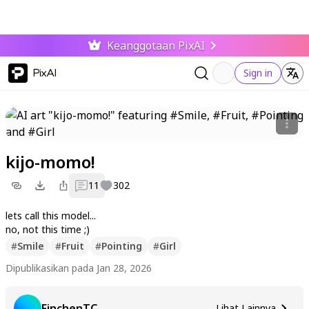
Keanggotaan PixAI
PixAI
Sign in
kijo-momo!
11
302
lets call this model...
no, not this time ;)
#
Smile
#
Fruit
#
Pointing
#
Girl
Dipublikasikan pada Jan 28, 2026
FinchenTC
Lihat Lainnya