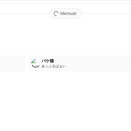
Memuat
5
バケ猫
あっぷるぱぁい