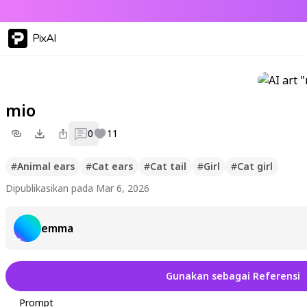
PixAI
mio
0
11
#
Animal ears
#
Cat ears
#
Cat tail
#
Girl
#
Cat girl
Dipublikasikan pada Mar 6, 2026
emma
Gunakan sebagai Referensi
Prompt