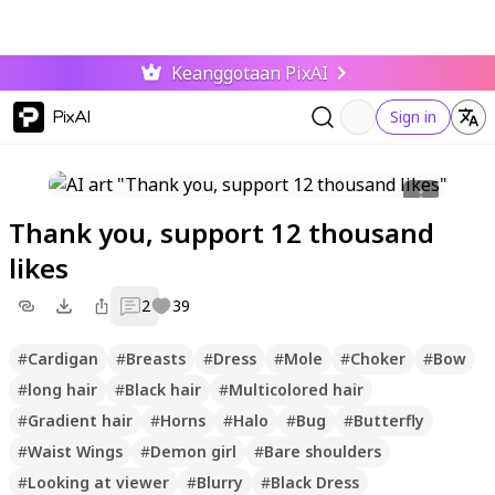
Keanggotaan PixAI
PixAI
Sign in
Thank you, support 12 thousand
likes
2
39
#
Cardigan
#
Breasts
#
Dress
#
Mole
#
Choker
#
Bow
#
long hair
#
Black hair
#
Multicolored hair
#
Gradient hair
#
Horns
#
Halo
#
Bug
#
Butterfly
#
Waist Wings
#
Demon girl
#
Bare shoulders
#
Looking at viewer
#
Blurry
#
Black Dress