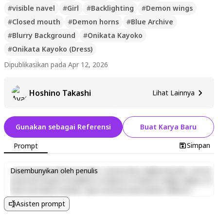
#
visible navel
#
Girl
#
Backlighting
#
Demon wings
#
Closed mouth
#
Demon horns
#
Blue Archive
#
Blurry Background
#
Onikata Kayoko
#
Onikata Kayoko (Dress)
Dipublikasikan pada Apr 12, 2026
Hoshino Takashi
Lihat Lainnya
Gunakan sebagai Referensi
Buat Karya Baru
Simpan
Prompt
Lorem ipsum dolor sit amet, consectetur adipiscing elit, sed do
Disembunyikan oleh penulis
eiusmod tempor incididunt ut labore et dolore magna aliqua. Ut
enim ad minim veniam, quis nostrud exercitation ullamco
laboris nisi ut aliquip ex ea commodo consequat. Duis aute irure
Asisten prompt
dolor in reprehenderit in voluptate velit esse cillum dolore eu