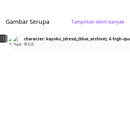
Gambar Serupa
Tampilkan lebih banyak
3
character: kayoko_(dress)_(blue_archive), A high-qual
鬼方カヨコ
character: kayoko_(dress)_(blue_archive), A high-qu
黒石晶
乳性貧
黒石晶