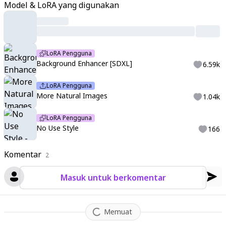
fugiat nulla pariatur. Excepteur sint occaecat cupidatat non
Model & LoRA yang digunakan
proident, sunt in culpa qui officia deserunt mollit anim id est
laborum.
LoRA Pengguna
Background Enhancer [SDXL]
6.59k
LoRA Pengguna
More Natural Images
1.04k
LoRA Pengguna
No Use Style
166
Komentar
2
Masuk untuk berkomentar
Memuat