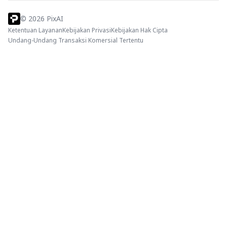
©
2026
PixAI
Ketentuan Layanan
Kebijakan Privasi
Kebijakan Hak Cipta
Undang-Undang Transaksi Komersial Tertentu