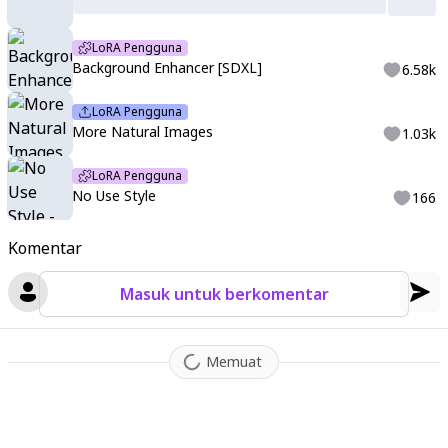
LoRA Pengguna
Background Enhancer [SDXL]
6.58k
LoRA Pengguna
More Natural Images
1.03k
LoRA Pengguna
No Use Style
166
Komentar
Masuk untuk berkomentar
Memuat