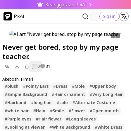
Keanggotaan PixAI
PixAI
Sign in
Never get bored, stop by my page
teacher.
0
31
Akeboshi Himari
#
blush
#
Pointy Ears
#
Dress
#
Mole
#
Upper body
#
Simple Background
#
Hair ornament
#
Very Long Hair
#
Hairband
#
long hair
#
solo
#
Alternate Costume
#
white hair
#
Halo
#
Smile
#
Flower
#
Open mouth
#
Purple eyes
#
Hair flower
#
Long sleeves
#
Looking at viewer
#
White Background
#
White Dress