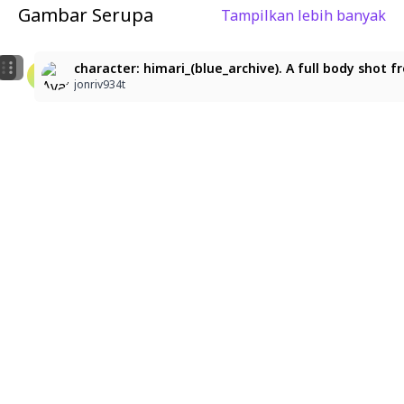
Gambar Serupa
Tampilkan lebih banyak
1
1
character: himari_(blue_archive), A medium-shot anime
character: himari_(blue_archive), A medium-shot anim
character: himari_(blue_archive). A full body shot
オオニューラ
オオニューラ
jonriv934t