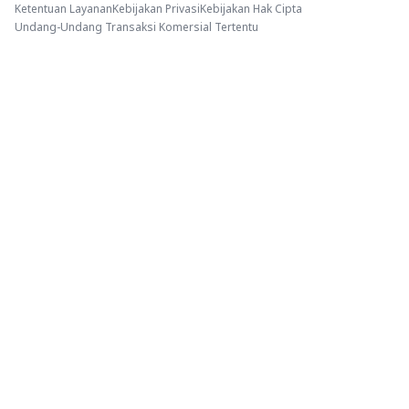
Ketentuan Layanan
Kebijakan Privasi
Kebijakan Hak Cipta
Undang-Undang Transaksi Komersial Tertentu