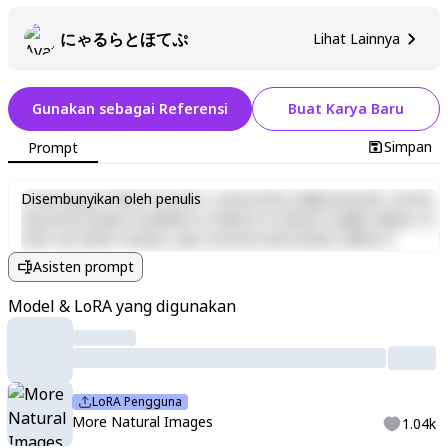
にゃるらとほてぷ
Lihat Lainnya
Gunakan sebagai Referensi
Buat Karya Baru
Simpan
Prompt
Lorem ipsum dolor sit amet, consectetur adipiscing elit, sed do
Disembunyikan oleh penulis
eiusmod tempor incididunt ut labore et dolore magna aliqua. Ut
enim ad minim veniam, quis nostrud exercitation ullamco
laboris nisi ut aliquip ex ea commodo consequat. Duis aute irure
Asisten prompt
dolor in reprehenderit in voluptate velit esse cillum dolore eu
fugiat nulla pariatur. Excepteur sint occaecat cupidatat non
Model & LoRA yang digunakan
proident, sunt in culpa qui officia deserunt mollit anim id est
laborum.
LoRA Pengguna
More Natural Images
1.04k