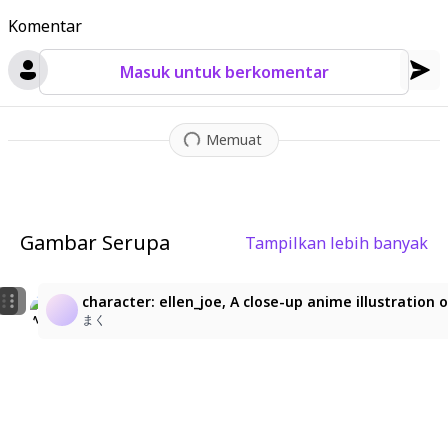
Komentar
Masuk untuk berkomentar
Memuat
Gambar Serupa
Tampilkan lebih banyak
3
5
Ellen Joe, raai_art_style, modare style, a maid charac
Ellen joe new LoRa test
character: ellen_joe, A close-up anime illustration
NC
kyou-chan ♡
まく