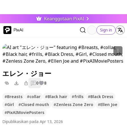
Keanggotaan PixAI
PixAI
Sign in
エレン・ジョー
0
8
#
Breasts
#
collar
#
Black hair
#
frills
#
Black Dress
#
Girl
#
Closed mouth
#
Zenless Zone Zero
#
Ellen Joe
#
PixAIMoviePosters
Dipublikasikan pada Apr 13, 2026