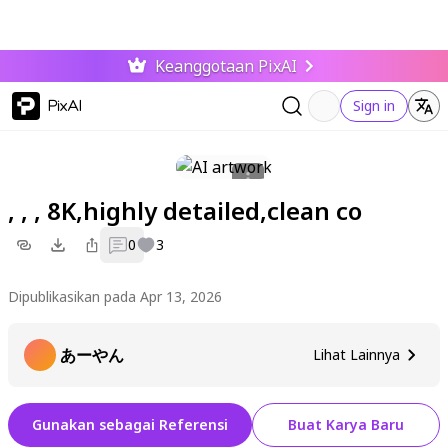
Keanggotaan PixAI
PixAI
Sign in
, , , 8K,highly detailed,clean co
0
3
Dipublikasikan pada Apr 13, 2026
あーやん
Lihat Lainnya
Gunakan sebagai Referensi
Buat Karya Baru