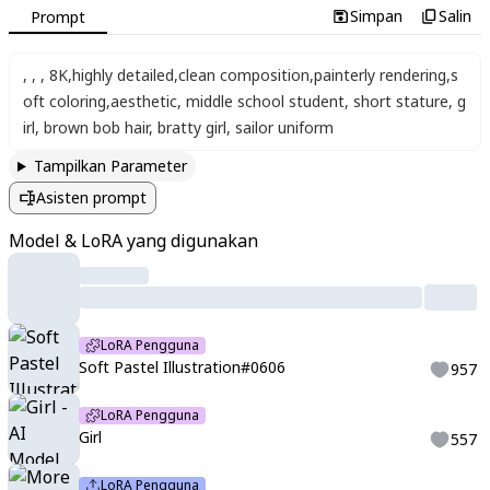
Simpan
Salin
Prompt
,
,
,
8K
,
highly detailed
,
clean composition
,
painterly rendering
,
s
oft coloring
,
aesthetic
,
middle school student
,
short stature
,
g
irl
,
brown bob hair
,
bratty girl
,
sailor uniform
Tampilkan Parameter
Asisten prompt
Model & LoRA yang digunakan
LoRA Pengguna
Soft Pastel Illustration#0606
957
LoRA Pengguna
Girl
557
LoRA Pengguna