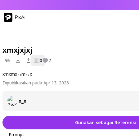
PixAI
xmxjxjxj
0
2
xmxmxっmっx
Dipublikasikan pada Apr 13, 2026
x_x
Gunakan sebagai Referensi
Prompt