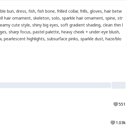
ble bun
,
dress
,
fish
,
fish bone
,
frilled collar
,
frills
,
gloves
,
hair betw
ell hair ornament
,
skeleton
,
solo
,
sparkle hair ornament
,
spine
,
str
reamy cute style
,
shiny big eyes
,
soft gradient shading
,
clean thin l
dges
,
sharp focus
,
pastel palette
,
heavy cheek + under-eye blush
,
w
,
pearlescent highlights
,
subsurface pinks
,
sparkle dust
,
haze/blo
551
1.03k