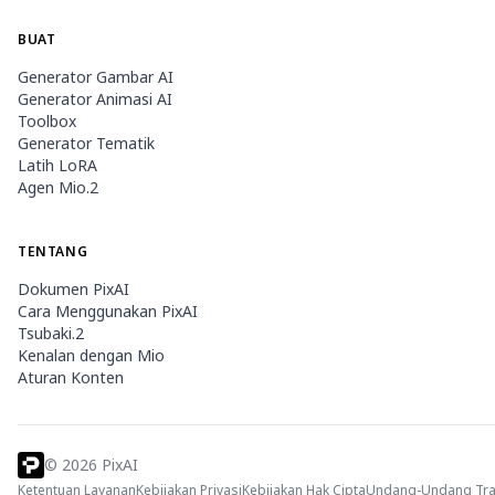
BUAT
Generator Gambar AI
Generator Animasi AI
Toolbox
Generator Tematik
Latih LoRA
Agen Mio.2
TENTANG
Dokumen PixAI
Cara Menggunakan PixAI
Tsubaki.2
Kenalan dengan Mio
Aturan Konten
©
2026
PixAI
Ketentuan Layanan
Kebijakan Privasi
Kebijakan Hak Cipta
Undang-Undang Tran