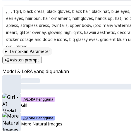
,
,
,
1girl
,
black dress
,
black gloves
,
black hair
,
black hat
,
blue eyes
,
een eyes
,
hair bun
,
hair ornament
,
half gloves
,
hands up
,
hat
,
hol
apless
,
strapless dress
,
twintails
,
upper body
,
(too many watermar
ineart
,
glitter overlay
,
glowing highlights
,
kawaii aesthetic
,
decorat
sticker collage and doodle icons
,
big glassy eyes
,
gradient blush 
om lighting
Tampilkan Parameter
Asisten prompt
Model & LoRA yang digunakan
LoRA Pengguna
Girl
LoRA Pengguna
More Natural Images