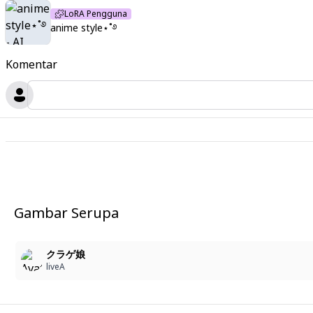
LoRA Pengguna
anime style⋆˚࿔
Komentar
Gambar Serupa
クラゲ娘
liveA