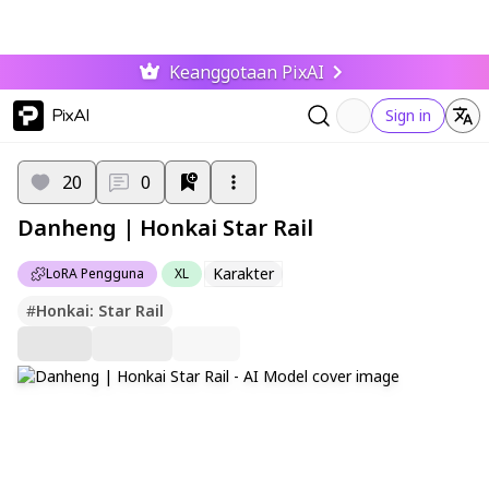
Keanggotaan PixAI
PixAI
Sign in
20
0
Danheng | Honkai Star Rail
Karakter
LoRA Pengguna
XL
#
Honkai: Star Rail