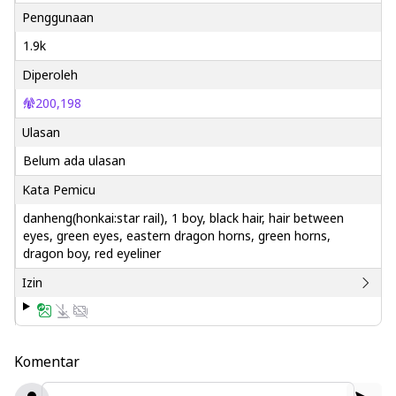
Penggunaan
1.9k
Diperoleh
200,198
Ulasan
Belum ada ulasan
Kata Pemicu
danheng(honkai:star rail), 1 boy, black hair, hair between
eyes, green eyes, eastern dragon horns, green horns,
dragon boy, red eyeliner
Izin
Komentar