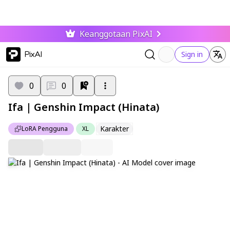
Keanggotaan PixAI
PixAI
Sign in
0
0
Ifa | Genshin Impact (Hinata)
Karakter
LoRA Pengguna
XL