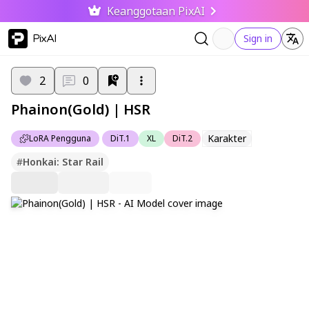
Keanggotaan PixAI
PixAI
Sign in
2
0
Phainon(Gold) | HSR
Karakter
LoRA Pengguna
DiT.1
XL
DiT.2
#
Honkai: Star Rail