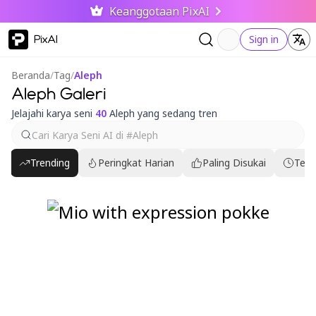
Keanggotaan PixAI
PixAI
Sign in
Beranda
/
Tag
/
Aleph
Aleph Galeri
Jelajahi karya seni
40
Aleph yang sedang tren
Trending
Peringkat Harian
Paling Disukai
Terb