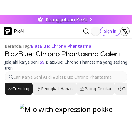
Keanggotaan PixAI
PixAI
Sign in
Beranda
/
Tag
/
BlazBlue: Chrono Phantasma
BlazBlue: Chrono Phantasma Galeri
Jelajahi karya seni
59
BlazBlue: Chrono Phantasma yang sedang
tren
Trending
Peringkat Harian
Paling Disukai
Terb