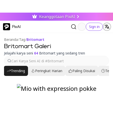
Keanggotaan PixAI
PixAI
Sign in
Beranda
/
Tag
/
Britomart
Britomart Galeri
Jelajahi karya seni
64
Britomart yang sedang tren
Trending
Peringkat Harian
Paling Disukai
Terb