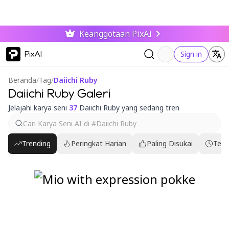
Keanggotaan PixAI
PixAI
Sign in
Beranda
/
Tag
/
Daiichi Ruby
Daiichi Ruby Galeri
Jelajahi karya seni
37
Daiichi Ruby yang sedang tren
Trending
Peringkat Harian
Paling Disukai
Terb