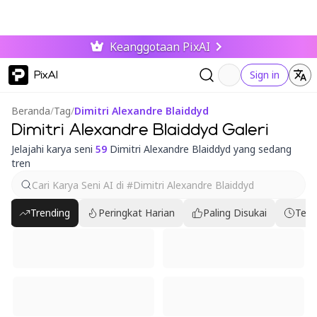
Keanggotaan PixAI
PixAI
Sign in
Beranda
/
Tag
/
Dimitri Alexandre Blaiddyd
Dimitri Alexandre Blaiddyd Galeri
Jelajahi karya seni
59
Dimitri Alexandre Blaiddyd yang sedang
tren
Trending
Peringkat Harian
Paling Disukai
Terb