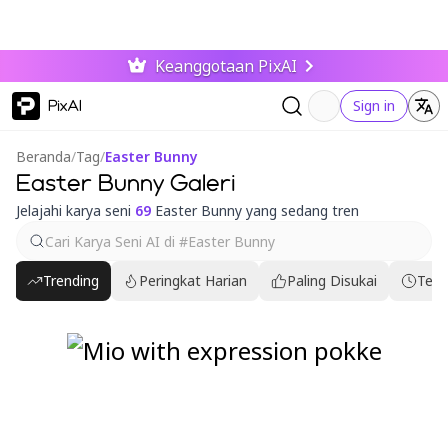
Keanggotaan PixAI
PixAI
Sign in
Beranda
/
Tag
/
Easter Bunny
Easter Bunny Galeri
Jelajahi karya seni
69
Easter Bunny yang sedang tren
Trending
Peringkat Harian
Paling Disukai
Terb