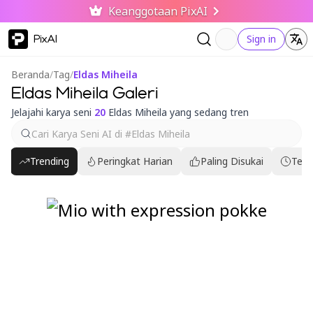
Keanggotaan PixAI
PixAI
Sign in
Beranda
/
Tag
/
Eldas Miheila
Eldas Miheila Galeri
Jelajahi karya seni
20
Eldas Miheila yang sedang tren
Trending
Peringkat Harian
Paling Disukai
Terb