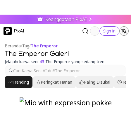
Keanggotaan PixAI
PixAI
Sign in
Beranda
/
Tag
/
The Emperor
The Emperor Galeri
Jelajahi karya seni
43
The Emperor yang sedang tren
Trending
Peringkat Harian
Paling Disukai
Terb