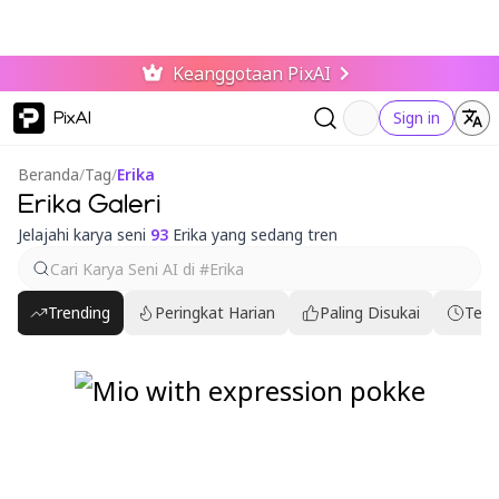
Keanggotaan PixAI
PixAI
Sign in
Beranda
/
Tag
/
Erika
Erika Galeri
Jelajahi karya seni
93
Erika yang sedang tren
Trending
Peringkat Harian
Paling Disukai
Terb