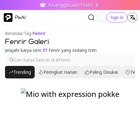
Keanggotaan PixAI
PixAI
Sign in
Beranda
/
Tag
/
Fenrir
Fenrir Galeri
Jelajahi karya seni
37
Fenrir yang sedang tren
Trending
Peringkat Harian
Paling Disukai
Terb