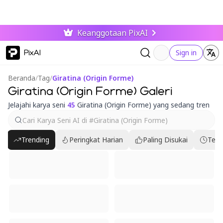
Keanggotaan PixAI
PixAI
Sign in
Beranda
/
Tag
/
Giratina (Origin Forme)
Giratina (Origin Forme) Galeri
Jelajahi karya seni
45
Giratina (Origin Forme) yang sedang tren
Trending
Peringkat Harian
Paling Disukai
Terb