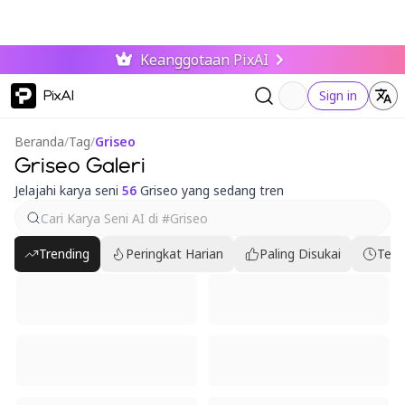
Keanggotaan PixAI
PixAI
Sign in
Beranda
/
Tag
/
Griseo
Griseo Galeri
Jelajahi karya seni
56
Griseo yang sedang tren
Trending
Peringkat Harian
Paling Disukai
Terb