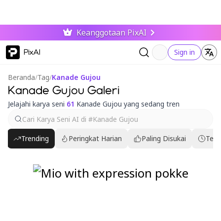
Keanggotaan PixAI
PixAI
Sign in
Beranda
/
Tag
/
Kanade Gujou
Kanade Gujou Galeri
Jelajahi karya seni
61
Kanade Gujou yang sedang tren
Trending
Peringkat Harian
Paling Disukai
Terb