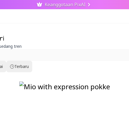
Keanggotaan PixAI
ri
 sedang tren
ai
Terbaru