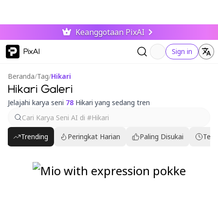
Keanggotaan PixAI
PixAI
Sign in
Beranda
/
Tag
/
Hikari
Hikari Galeri
Jelajahi karya seni
78
Hikari yang sedang tren
Trending
Peringkat Harian
Paling Disukai
Terb