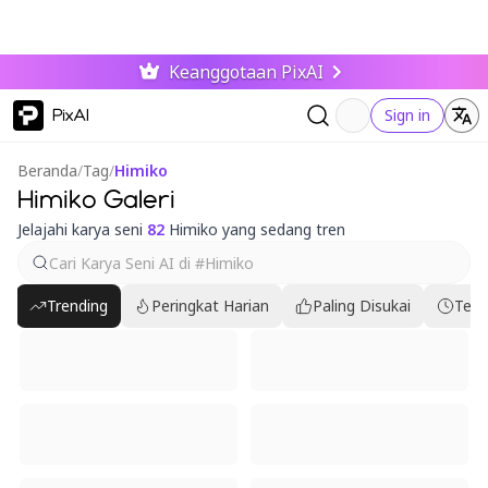
Keanggotaan PixAI
PixAI
Sign in
Beranda
/
Tag
/
Himiko
Himiko Galeri
Jelajahi karya seni
82
Himiko yang sedang tren
Trending
Peringkat Harian
Paling Disukai
Terb