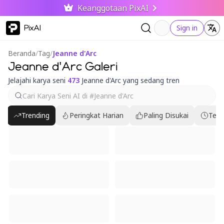
Keanggotaan PixAI
PixAI
Sign in
Beranda
/
Tag
/
Jeanne d'Arc
Jeanne d'Arc Galeri
Jelajahi karya seni
473
Jeanne d'Arc yang sedang tren
Trending
Peringkat Harian
Paling Disukai
Terb