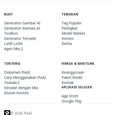
BUAT
TEMUKAN
Generator Gambar AI
Tag Populer
Generator Animasi AI
Peringkat
Toolbox
Model Market
Generator Tematik
Kontes
Latih LoRA
Berita
Agen Mio.2
TENTANG
HARGA & BANTUAN
Dokumen PixAI
Keanggotaan
Cara Menggunakan PixAI
Paket Kredit
Tsubaki.2
Kontak
APLIKASI SELULER
Kenalan dengan Mio
Aturan Konten
App Store
Google Play
©
2026
PixAI