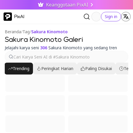
Keanggotaan PixAI
PixAI
Sign in
Beranda
/
Tag
/
Sakura Kinomoto
Sakura Kinomoto Galeri
Jelajahi karya seni
306
Sakura Kinomoto yang sedang tren
Trending
Peringkat Harian
Paling Disukai
Terb