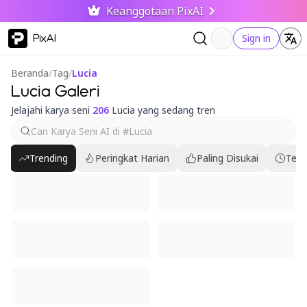
Keanggotaan PixAI
PixAI
Sign in
Beranda
/
Tag
/
Lucia
Lucia Galeri
Jelajahi karya seni
206
Lucia yang sedang tren
Trending
Peringkat Harian
Paling Disukai
Terb