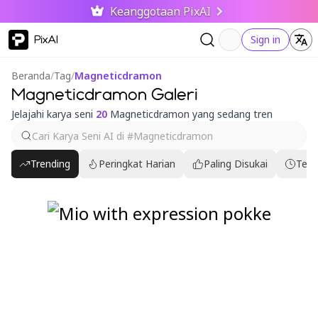
Keanggotaan PixAI
PixAI
Sign in
Beranda
/
Tag
/
Magneticdramon
Magneticdramon Galeri
Jelajahi karya seni
20
Magneticdramon yang sedang tren
Trending
Peringkat Harian
Paling Disukai
Terb