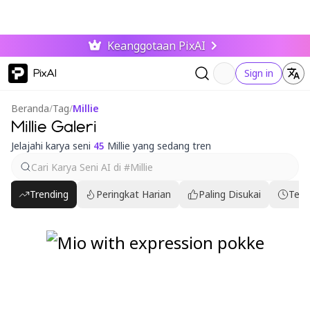
Keanggotaan PixAI
PixAI
Sign in
Beranda
/
Tag
/
Millie
Millie Galeri
Jelajahi karya seni
45
Millie yang sedang tren
Trending
Peringkat Harian
Paling Disukai
Terb