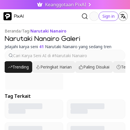
Keanggotaan PixAI
PixAI
Sign in
Beranda
/
Tag
/
Narutaki Nanairo
Narutaki Nanairo Galeri
Jelajahi karya seni
41
Narutaki Nanairo yang sedang tren
Trending
Peringkat Harian
Paling Disukai
Terb
Tag Terkait