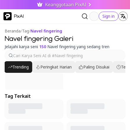
Keanggotaan PixAI
PixAI
Sign in
Beranda
/
Tag
/
Navel fingering
Navel fingering Galeri
Jelajahi karya seni
150
Navel fingering yang sedang tren
Trending
Peringkat Harian
Paling Disukai
Terb
Tag Terkait