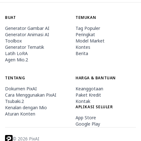
BUAT
TEMUKAN
Generator Gambar AI
Tag Populer
Generator Animasi AI
Peringkat
Toolbox
Model Market
Generator Tematik
Kontes
Latih LoRA
Berita
Agen Mio.2
TENTANG
HARGA & BANTUAN
Dokumen PixAI
Keanggotaan
Cara Menggunakan PixAI
Paket Kredit
Tsubaki.2
Kontak
APLIKASI SELULER
Kenalan dengan Mio
Aturan Konten
App Store
Google Play
©
2026
PixAI