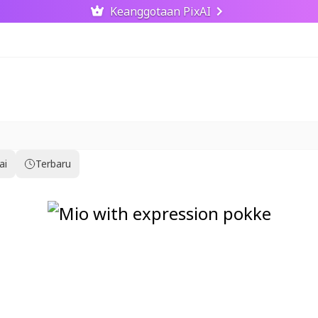
Keanggotaan PixAI
ai
Terbaru