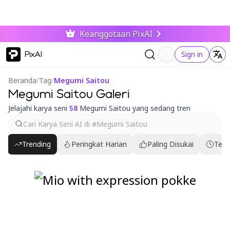
Keanggotaan PixAI
PixAI
Sign in
Beranda
/
Tag
/
Megumi Saitou
Megumi Saitou Galeri
Jelajahi karya seni
58
Megumi Saitou yang sedang tren
Trending
Peringkat Harian
Paling Disukai
Terb